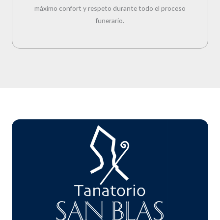
máximo confort y respeto durante todo el proceso
funerario.